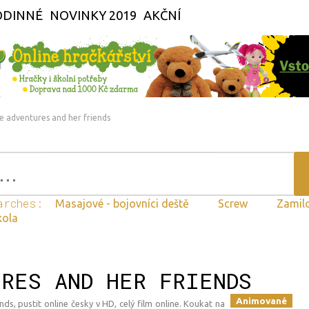
ODINNÉ
NOVINKY 2019
AKČNÍ
e adventures and her friends
arches:
Masajové - bojovníci deště
Screw
Zamilo
kola
URES AND HER FRIENDS
Animované
ds, pustit online česky v HD, celý film online. Koukat na