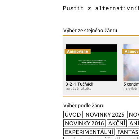
Pustit z alternativní
Animované
Animov
3-2-1 Tučňáci!
5 centi
na výběr titulky
na výběr 
ÚVOD
NOVINKY 2025
NOV
NOVINKY 2016
AKČNÍ
AN
EXPERIMENTÁLNÍ
FANTAS