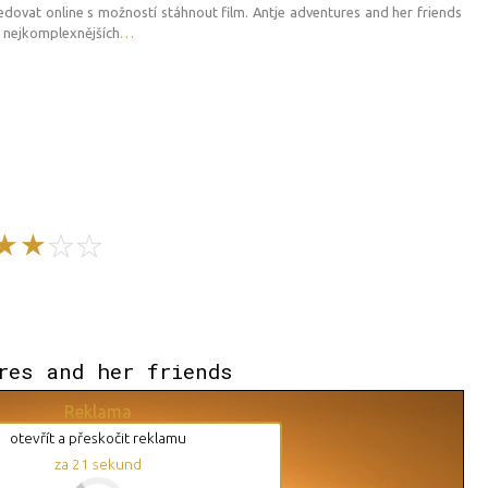
edovat online s možností stáhnout film. Antje adventures and her friends
 a nejkomplexnějších
…
res and her friends
Reklama
otevřít a přeskočit reklamu
za
20
sekund