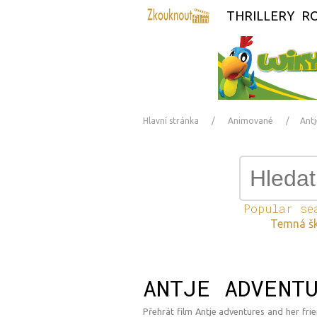
THRILLERY
R
Hlavní stránka
Animované
Antj
Popular se
Temná š
ANTJE ADVENT
Přehrát film Antje adventures and her frien