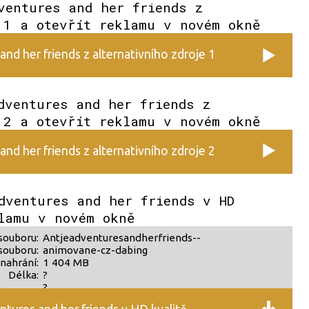
ventures and her friends z
 1 a otevřít reklamu v novém okně
nd her friends z alternativního zdroje 1
dventures and her friends z
 2 a otevřít reklamu v novém okně
nd her friends z alternativního zdroje 2
dventures and her friends v HD
lamu v novém okně
souboru:
Antjeadventuresandherfriends--
souboru:
animovane-cz-dabing
nahrání:
1 404 MB
Délka:
?
?