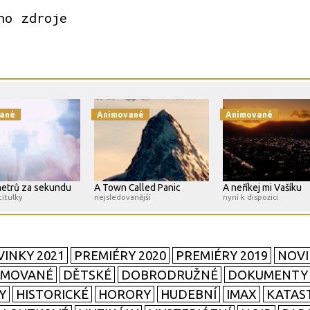
ho zdroje
ané
Animované
Animované
metrů za sekundu
A Town Called Panic
A neříkej mi Vašíku
titulky
nejsledovanější
nyní k dispozici
INKY 2021
PREMIÉRY 2020
PREMIÉRY 2019
NOVI
IMOVANÉ
DĚTSKÉ
DOBRODRUŽNÉ
DOKUMENTY
Y
HISTORICKÉ
HORORY
HUDEBNÍ
IMAX
KATAS