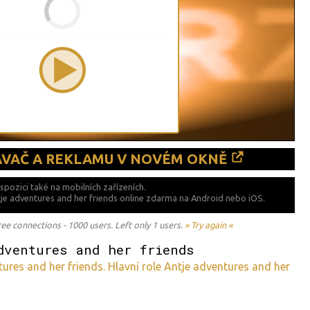
ÁVAČ A REKLAMU V NOVÉM OKNĚ
ispozici také
na mobilních zařízeních.
tje adventures and her friends online zdarma na
Android nebo iOS.
 connections - 1000 users. Left only 1 users.
» Try again «
dventures and her friends
ures and her friends. Hlavní role Antje adventures and her