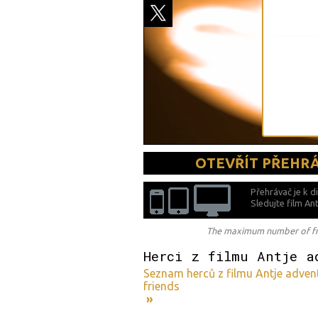
OTEVŘÍT PŘEHR
Přehrávač je k d
Sledujte film An
The maximum number of free
Herci z filmu Antje a
Seznam herců z filmu Antje advent
friends
»