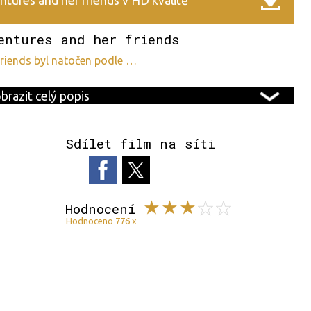
tures and her friends v HD kvalitě
entures and her friends
 friends byl natočen podle …
brazit celý popis
Sdílet film na síti
Hodnocení
Hodnoceno 776 x