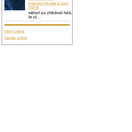
Freezing People Is Easy
(2019)
někteří po zhlédnutí řekli,
že už…
Filmy online
Seriály online