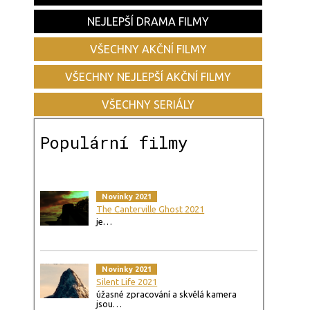
NEJLEPŠÍ DRAMA FILMY
VŠECHNY AKČNÍ FILMY
VŠECHNY NEJLEPŠÍ AKČNÍ FILMY
VŠECHNY SERIÁLY
Populární filmy
Novinky 2021
The Canterville Ghost 2021
je…
Novinky 2021
Silent Life 2021
úžasné zpracování a skvělá kamera
jsou…