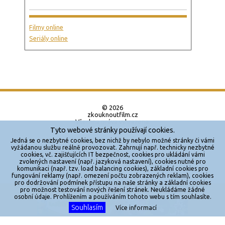
Filmy online
Seriály online
© 2026
zkouknoutfilm.cz
Všechna práva vyhrazena.
Tyto webové stránky používají cookies.
Powered by
Jedná se o nezbytné cookies, bez nichž by nebylo možné stránky či vámi
vyžádanou službu reálně provozovat. Zahrnují např. technicky nezbytné
cookies, vč. zajišťujících IT bezpečnost, cookies pro ukládání vámi
Reklama
zvolených nastavení (např. jazyková nastavení), cookies nutné pro
komunikaci (např. tzv. load balancing cookies), základní cookies pro
Sítě
fungování reklamy (např. omezení počtu zobrazených reklam), cookies
pro dodržování podmínek přístupu na naše stránky a základní cookies
Redakce
pro možnost testování nových řešení stránek. Neukládáme žádné
X
osobní údaje. Prohlížením a používáním tohoto webu s tím souhlasíte.
Souhlasím
Jakékoliv užití obsahu je bez souhlasu provozovatele zakázáno.
Více informací