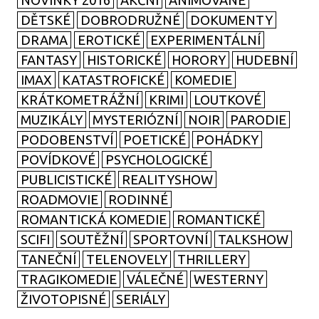
NOVINKY 2016
AKČNÍ
ANIMOVANÉ
DĚTSKÉ
DOBRODRUŽNÉ
DOKUMENTY
DRAMA
EROTICKÉ
EXPERIMENTÁLNÍ
FANTASY
HISTORICKÉ
HORORY
HUDEBNÍ
IMAX
KATASTROFICKÉ
KOMEDIE
KRÁTKOMETRÁŽNÍ
KRIMI
LOUTKOVÉ
MUZIKÁLY
MYSTERIÓZNÍ
NOIR
PARODIE
PODOBENSTVÍ
POETICKÉ
POHÁDKY
POVÍDKOVÉ
PSYCHOLOGICKÉ
PUBLICISTICKÉ
REALITYSHOW
ROADMOVIE
RODINNÉ
ROMANTICKÁ KOMEDIE
ROMANTICKÉ
SCIFI
SOUTĚŽNÍ
SPORTOVNÍ
TALKSHOW
TANEČNÍ
TELENOVELY
THRILLERY
TRAGIKOMEDIE
VÁLEČNÉ
WESTERNY
ŽIVOTOPISNÉ
SERIÁLY