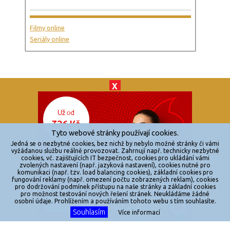
Filmy online
Seriály online
X
© 2026
zkouknoutfilm.cz
Všechna práva vyhrazena.
Tyto webové stránky používají cookies.
Powered by
Jedná se o nezbytné cookies, bez nichž by nebylo možné stránky či vámi
vyžádanou službu reálně provozovat. Zahrnují např. technicky nezbytné
cookies, vč. zajišťujících IT bezpečnost, cookies pro ukládání vámi
Reklama
zvolených nastavení (např. jazyková nastavení), cookies nutné pro
komunikaci (např. tzv. load balancing cookies), základní cookies pro
Sítě
fungování reklamy (např. omezení počtu zobrazených reklam), cookies
pro dodržování podmínek přístupu na naše stránky a základní cookies
Redakce
pro možnost testování nových řešení stránek. Neukládáme žádné
osobní údaje. Prohlížením a používáním tohoto webu s tím souhlasíte.
Souhlasím
Jakékoliv užití obsahu je bez souhlasu provozovatele zakázáno.
Více informací