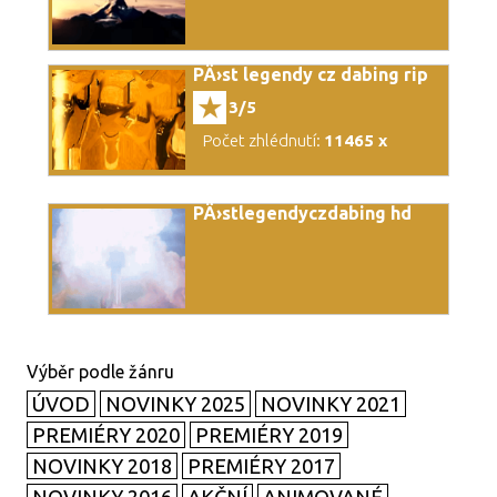
PÄ›st legendy cz dabing rip
3/5
Počet zhlédnutí:
11465 x
PÄ›stlegendyczdabing hd
ÚVOD
NOVINKY 2025
NOVINKY 2021
PREMIÉRY 2020
PREMIÉRY 2019
NOVINKY 2018
PREMIÉRY 2017