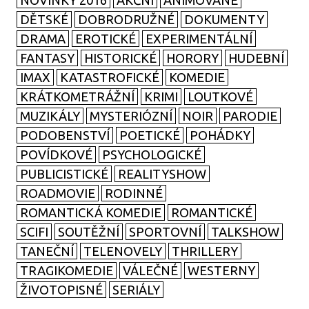
NOVINKY 2016
AKČNÍ
ANIMOVANÉ
DĚTSKÉ
DOBRODRUŽNÉ
DOKUMENTY
DRAMA
EROTICKÉ
EXPERIMENTÁLNÍ
FANTASY
HISTORICKÉ
HORORY
HUDEBNÍ
IMAX
KATASTROFICKÉ
KOMEDIE
KRÁTKOMETRÁŽNÍ
KRIMI
LOUTKOVÉ
MUZIKÁLY
MYSTERIÓZNÍ
NOIR
PARODIE
PODOBENSTVÍ
POETICKÉ
POHÁDKY
POVÍDKOVÉ
PSYCHOLOGICKÉ
PUBLICISTICKÉ
REALITYSHOW
ROADMOVIE
RODINNÉ
ROMANTICKÁ KOMEDIE
ROMANTICKÉ
SCIFI
SOUTĚŽNÍ
SPORTOVNÍ
TALKSHOW
TANEČNÍ
TELENOVELY
THRILLERY
TRAGIKOMEDIE
VÁLEČNÉ
WESTERNY
ŽIVOTOPISNÉ
SERIÁLY