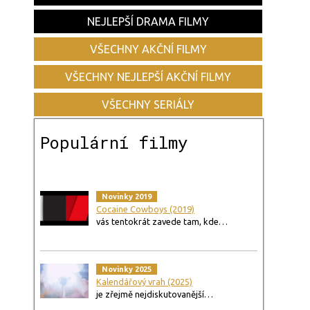
NEJLEPŠÍ DRAMA FILMY
VŠECHNY AKČNÍ FILMY
VŠECHNY NEJLEPŠÍ AKČNÍ FILMY
VŠECHNY SERIÁLY
Populární filmy
Novinky 2019
Cocaine Cowboys (2019)
vás tentokrát zavede tam, kde…
Novinky 2025
Kalendářový vrah (2025)
je zřejmě nejdiskutovanější…