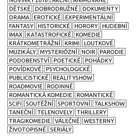
NOVINKY 2016
AKČNÍ
ANIMOVANÉ
DĚTSKÉ
DOBRODRUŽNÉ
DOKUMENTY
DRAMA
EROTICKÉ
EXPERIMENTÁLNÍ
FANTASY
HISTORICKÉ
HORORY
HUDEBNÍ
IMAX
KATASTROFICKÉ
KOMEDIE
KRÁTKOMETRÁŽNÍ
KRIMI
LOUTKOVÉ
MUZIKÁLY
MYSTERIÓZNÍ
NOIR
PARODIE
PODOBENSTVÍ
POETICKÉ
POHÁDKY
POVÍDKOVÉ
PSYCHOLOGICKÉ
PUBLICISTICKÉ
REALITYSHOW
ROADMOVIE
RODINNÉ
ROMANTICKÁ KOMEDIE
ROMANTICKÉ
SCIFI
SOUTĚŽNÍ
SPORTOVNÍ
TALKSHOW
TANEČNÍ
TELENOVELY
THRILLERY
TRAGIKOMEDIE
VÁLEČNÉ
WESTERNY
ŽIVOTOPISNÉ
SERIÁLY