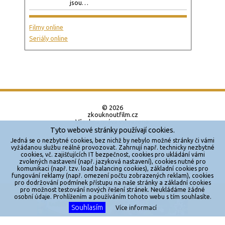
jsou…
Filmy online
Seriály online
© 2026
zkouknoutfilm.cz
Všechna práva vyhrazena.
Tyto webové stránky používají cookies.
Powered by
Jedná se o nezbytné cookies, bez nichž by nebylo možné stránky či vámi
vyžádanou službu reálně provozovat. Zahrnují např. technicky nezbytné
cookies, vč. zajišťujících IT bezpečnost, cookies pro ukládání vámi
Reklama
zvolených nastavení (např. jazyková nastavení), cookies nutné pro
komunikaci (např. tzv. load balancing cookies), základní cookies pro
Sítě
fungování reklamy (např. omezení počtu zobrazených reklam), cookies
pro dodržování podmínek přístupu na naše stránky a základní cookies
Redakce
pro možnost testování nových řešení stránek. Neukládáme žádné
X
osobní údaje. Prohlížením a používáním tohoto webu s tím souhlasíte.
Souhlasím
Jakékoliv užití obsahu je bez souhlasu provozovatele zakázáno.
Více informací