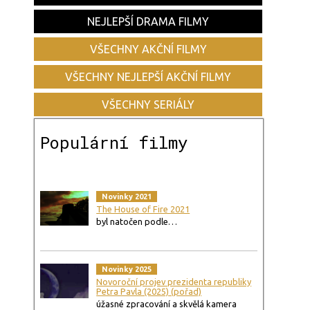
NEJLEPŠÍ DRAMA FILMY
VŠECHNY AKČNÍ FILMY
VŠECHNY NEJLEPŠÍ AKČNÍ FILMY
VŠECHNY SERIÁLY
Populární filmy
Novinky 2021
The House of Fire 2021
byl natočen podle…
Novinky 2025
Novoroční projev prezidenta republiky
Petra Pavla (2025) (pořad)
úžasné zpracování a skvělá kamera