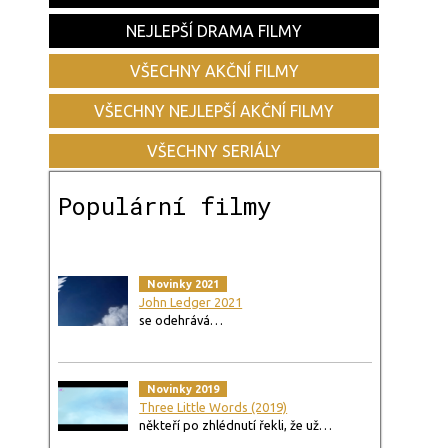
NEJLEPŠÍ DRAMA FILMY
VŠECHNY AKČNÍ FILMY
VŠECHNY NEJLEPŠÍ AKČNÍ FILMY
VŠECHNY SERIÁLY
Populární filmy
Novinky 2021
John Ledger 2021
se odehrává…
Novinky 2019
Three Little Words (2019)
někteří po zhlédnutí řekli, že už…