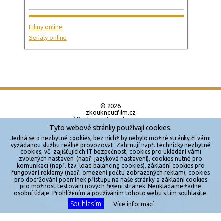
Filmy online
Seriály online
© 2026
zkouknoutfilm.cz
Všechna práva vyhrazena.
Tyto webové stránky používají cookies.
Powered by
Jedná se o nezbytné cookies, bez nichž by nebylo možné stránky či vámi
vyžádanou službu reálně provozovat. Zahrnují např. technicky nezbytné
cookies, vč. zajišťujících IT bezpečnost, cookies pro ukládání vámi
Reklama
zvolených nastavení (např. jazyková nastavení), cookies nutné pro
komunikaci (např. tzv. load balancing cookies), základní cookies pro
Sítě
fungování reklamy (např. omezení počtu zobrazených reklam), cookies
pro dodržování podmínek přístupu na naše stránky a základní cookies
Redakce
pro možnost testování nových řešení stránek. Neukládáme žádné
X
osobní údaje. Prohlížením a používáním tohoto webu s tím souhlasíte.
Souhlasím
Jakékoliv užití obsahu je bez souhlasu provozovatele zakázáno.
Více informací