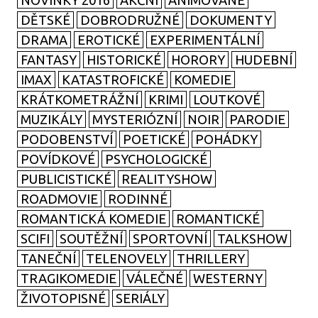
NOVINKY 2016
AKČNÍ
ANIMOVANÉ
DĚTSKÉ
DOBRODRUŽNÉ
DOKUMENTY
DRAMA
EROTICKÉ
EXPERIMENTÁLNÍ
FANTASY
HISTORICKÉ
HORORY
HUDEBNÍ
IMAX
KATASTROFICKÉ
KOMEDIE
KRÁTKOMETRÁŽNÍ
KRIMI
LOUTKOVÉ
MUZIKÁLY
MYSTERIÓZNÍ
NOIR
PARODIE
PODOBENSTVÍ
POETICKÉ
POHÁDKY
POVÍDKOVÉ
PSYCHOLOGICKÉ
PUBLICISTICKÉ
REALITYSHOW
ROADMOVIE
RODINNÉ
ROMANTICKÁ KOMEDIE
ROMANTICKÉ
SCIFI
SOUTĚŽNÍ
SPORTOVNÍ
TALKSHOW
TANEČNÍ
TELENOVELY
THRILLERY
TRAGIKOMEDIE
VÁLEČNÉ
WESTERNY
ŽIVOTOPISNÉ
SERIÁLY