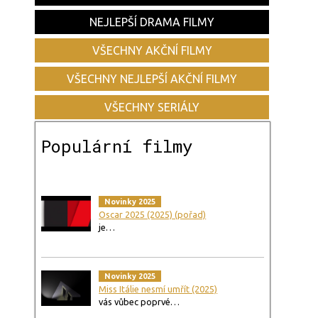
NEJLEPŠÍ DRAMA FILMY
VŠECHNY AKČNÍ FILMY
VŠECHNY NEJLEPŠÍ AKČNÍ FILMY
VŠECHNY SERIÁLY
Populární filmy
Novinky 2025
Oscar 2025 (2025) (pořad)
je…
Novinky 2025
Miss Itálie nesmí umřít (2025)
vás vůbec poprvé…