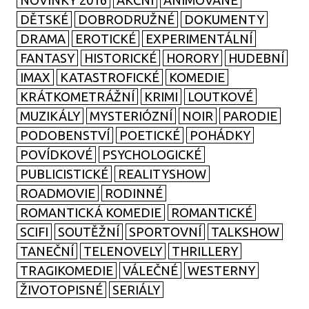
NOVINKY 2016
AKČNÍ
ANIMOVANÉ
DĚTSKÉ
DOBRODRUŽNÉ
DOKUMENTY
DRAMA
EROTICKÉ
EXPERIMENTÁLNÍ
FANTASY
HISTORICKÉ
HORORY
HUDEBNÍ
IMAX
KATASTROFICKÉ
KOMEDIE
KRÁTKOMETRÁŽNÍ
KRIMI
LOUTKOVÉ
MUZIKÁLY
MYSTERIÓZNÍ
NOIR
PARODIE
PODOBENSTVÍ
POETICKÉ
POHÁDKY
POVÍDKOVÉ
PSYCHOLOGICKÉ
PUBLICISTICKÉ
REALITYSHOW
ROADMOVIE
RODINNÉ
ROMANTICKÁ KOMEDIE
ROMANTICKÉ
SCIFI
SOUTĚŽNÍ
SPORTOVNÍ
TALKSHOW
TANEČNÍ
TELENOVELY
THRILLERY
TRAGIKOMEDIE
VÁLEČNÉ
WESTERNY
ŽIVOTOPISNÉ
SERIÁLY