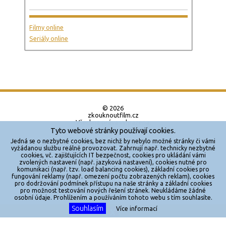
Filmy online
Seriály online
© 2026
zkouknoutfilm.cz
Všechna práva vyhrazena.
Tyto webové stránky používají cookies.
Powered by
Jedná se o nezbytné cookies, bez nichž by nebylo možné stránky či vámi
vyžádanou službu reálně provozovat. Zahrnují např. technicky nezbytné
cookies, vč. zajišťujících IT bezpečnost, cookies pro ukládání vámi
Reklama
zvolených nastavení (např. jazyková nastavení), cookies nutné pro
komunikaci (např. tzv. load balancing cookies), základní cookies pro
Sítě
fungování reklamy (např. omezení počtu zobrazených reklam), cookies
pro dodržování podmínek přístupu na naše stránky a základní cookies
Redakce
pro možnost testování nových řešení stránek. Neukládáme žádné
osobní údaje. Prohlížením a používáním tohoto webu s tím souhlasíte.
Souhlasím
Jakékoliv užití obsahu je bez souhlasu provozovatele zakázáno.
Více informací
X