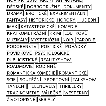
NOVINKY 2016
AKČNÍ
ANIMOVANÉ
DĚTSKÉ
DOBRODRUŽNÉ
DOKUMENTY
DRAMA
EROTICKÉ
EXPERIMENTÁLNÍ
FANTASY
HISTORICKÉ
HORORY
HUDEBNÍ
IMAX
KATASTROFICKÉ
KOMEDIE
KRÁTKOMETRÁŽNÍ
KRIMI
LOUTKOVÉ
MUZIKÁLY
MYSTERIÓZNÍ
NOIR
PARODIE
PODOBENSTVÍ
POETICKÉ
POHÁDKY
POVÍDKOVÉ
PSYCHOLOGICKÉ
PUBLICISTICKÉ
REALITYSHOW
ROADMOVIE
RODINNÉ
ROMANTICKÁ KOMEDIE
ROMANTICKÉ
SCIFI
SOUTĚŽNÍ
SPORTOVNÍ
TALKSHOW
TANEČNÍ
TELENOVELY
THRILLERY
TRAGIKOMEDIE
VÁLEČNÉ
WESTERNY
ŽIVOTOPISNÉ
SERIÁLY