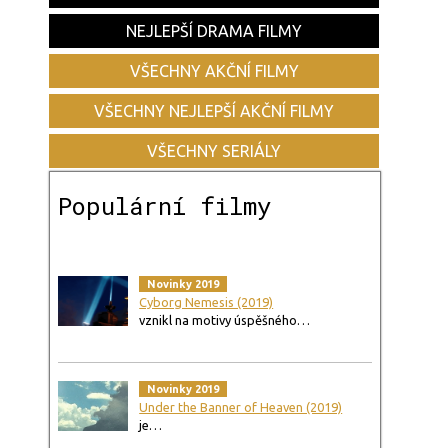
NEJLEPŠÍ DRAMA FILMY
VŠECHNY AKČNÍ FILMY
VŠECHNY NEJLEPŠÍ AKČNÍ FILMY
VŠECHNY SERIÁLY
Populární filmy
Novinky 2019
Cyborg Nemesis (2019)
vznikl na motivy úspěšného…
Novinky 2019
Under the Banner of Heaven (2019)
je…