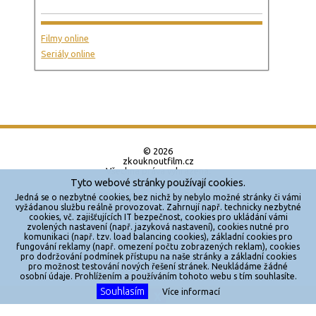
Filmy online
Seriály online
© 2026
zkouknoutfilm.cz
Všechna práva vyhrazena.
Tyto webové stránky používají cookies.
Powered by
Jedná se o nezbytné cookies, bez nichž by nebylo možné stránky či vámi
vyžádanou službu reálně provozovat. Zahrnují např. technicky nezbytné
cookies, vč. zajišťujících IT bezpečnost, cookies pro ukládání vámi
Reklama
zvolených nastavení (např. jazyková nastavení), cookies nutné pro
komunikaci (např. tzv. load balancing cookies), základní cookies pro
Sítě
fungování reklamy (např. omezení počtu zobrazených reklam), cookies
pro dodržování podmínek přístupu na naše stránky a základní cookies
Redakce
pro možnost testování nových řešení stránek. Neukládáme žádné
osobní údaje. Prohlížením a používáním tohoto webu s tím souhlasíte.
Souhlasím
Jakékoliv užití obsahu je bez souhlasu provozovatele zakázáno.
Více informací
X